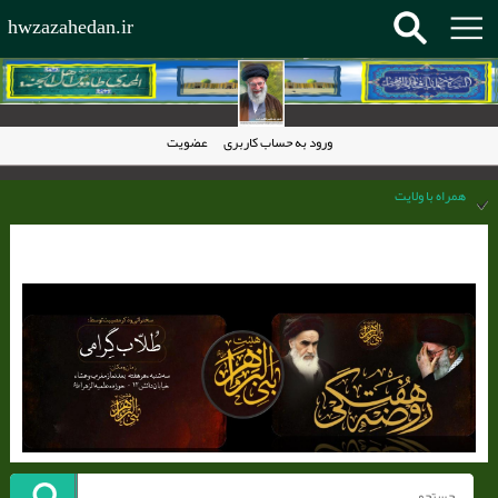
hwzazahedan.ir
ورود به حساب کاربری
عضویت
همراه با ولایت