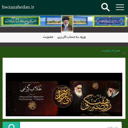
hwzazahedan.ir
ورود به حساب کاربری
عضویت
همراه با ولایت