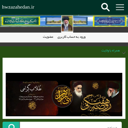
hwzazahedan.ir
ورود به حساب کاربری
عضویت
همراه با ولایت