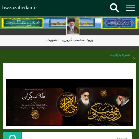
hwzazahedan.ir
ورود به حساب کاربری
عضویت
همراه با ولایت