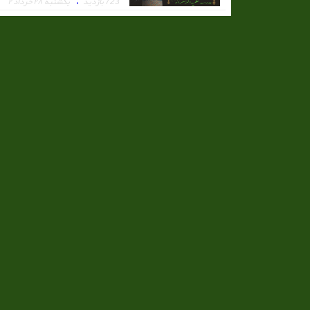
،
723 بازدید
يكشنبه ۲۸ خرداد ۲