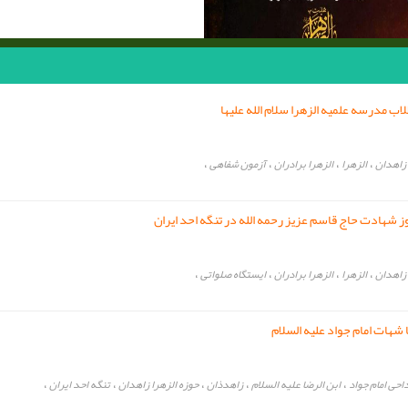
لاب مدرسه علمیه الزهرا سلام الله علیها
،
،
،
،
زاهدان
الزهرا
الزهرا برادران
آزمون شفاهی
وز شهادت حاج قاسم عزیز رحمه الله در تنگه احد ایران
،
،
،
،
زاهدان
الزهرا
الزهرا برادران
ایستگاه صلواتی
ا شهات امام جواد علیه السلام
،
،
،
،
،
احی امام جواد
ابن الرضا علیه السلام
زاهدذان
حوزه الزهرا زاهدان
تنگه احد ایران