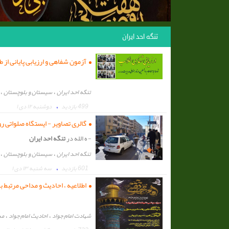
تنگه احد ایران
آزمون شفاهی و ارزیابی پایانی از ط
،
،
تنگه احد ایران
سیستان و بلوچستان
،
499 بازدید
دوشنبه ۱۲ دی ۱
گالری تصاویر - ایستگاه صلواتی ر
- ه الله در
تنگه احد ایران
،
،
تنگه احد ایران
سیستان و بلوچستان
،
601 بازدید
سه شنبه ۱۳ دی ۱
اطلاعیه ، احادیث و مداحی مرتبط ب
،
،
شهادت امام جواد
احادیث امام جواد
مد